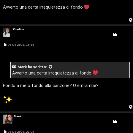
e
u
s
a
Avverto una certa irrequietezza di fondo
g
n
r
g
i
t
o
M
Giadina
i
u
a
M
06 lug 2026, 16:46
s
e
t
s
i
s
a
t
g
c
Marè
ha scritto:
g
i
i
Avverto una certa irrequietezza di fondo
o
a
v
Fondo a me o fondo alla canzone? O entrambe?
:
i
C
D
C
/
Marè
e
V
M
06 lug 2026, 21:06