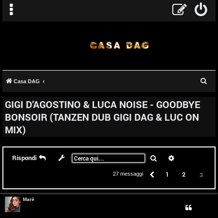
C
Casa DAG
e
GIGI D’AGOSTINO & LUCA NOISE - GOODBYE
r
BONSOIR (TANZEN DUB GIGI DAG & LUC ON
c
MIX)
a
Cerca
Ricerca avanz
Rispondi
T
Precedente
1
2
3
27 messaggi
A
o
Marè
r
p