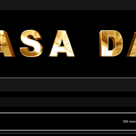
a avanzata
398 mes