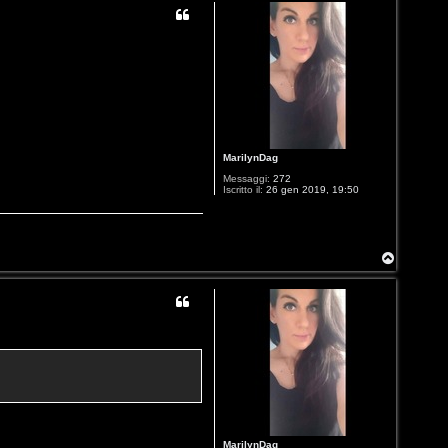
MarilynDag
Messaggi:
272
Iscritto il:
26 gen 2019, 19:50
T
o
p
MarilynDag