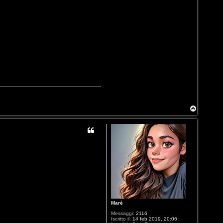
T
o
p
Marè
Messaggi:
2116
Iscritto il:
14 feb 2019, 20:06