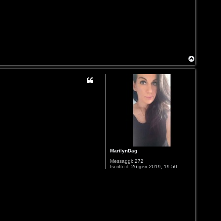
T
o
p
MarilynDag
Messaggi:
272
Iscritto il:
26 gen 2019, 19:50