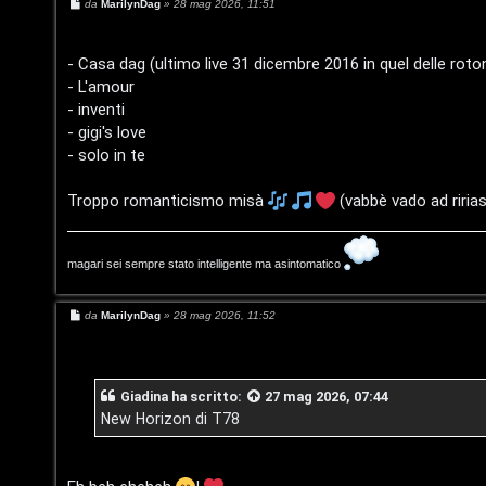
M
da
MarilynDag
»
28 mag 2026, 11:51
e
s
s
a
- Casa dag (ultimo live 31 dicembre 2016 in quel delle roto
g
- L'amour
g
i
- inventi
o
- gigi's love
- solo in te
Troppo romanticismo misà
(vabbè vado ad riria
T
magari sei sempre stato intelligente ma asintomatico
L
o
M
da
MarilynDag
»
28 mag 2026, 11:52
o
p
e
s
s
g
i
a
g
Giadina
ha scritto:
27 mag 2026, 07:44
i
c
g
i
New Horizon di T78
o
n
A
t