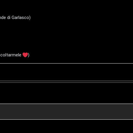
nde di Garlasco)
scoltarmele
)