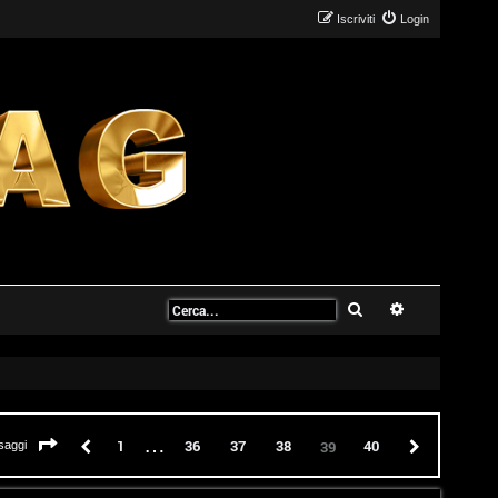
Iscriviti
Login
Cerca
Ricerca avanz
…
Pagina
39
di
40
Precedente
1
36
37
38
40
Prossimo
39
saggi