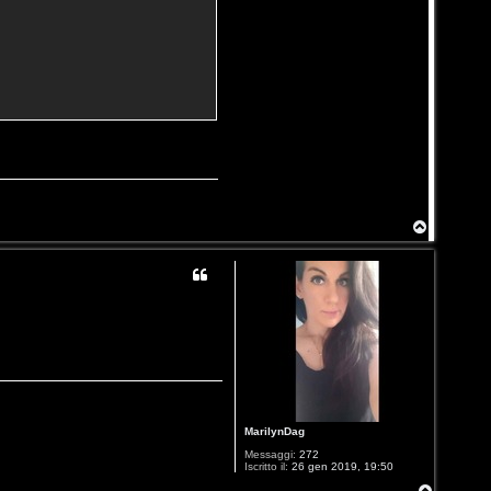
T
o
p
MarilynDag
Messaggi:
272
Iscritto il:
26 gen 2019, 19:50
T