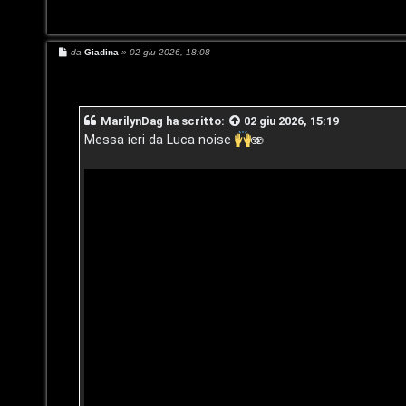
l
e
i
n
M
da
Giadina
»
02 giu 2026, 18:08
/
e
s
t
s
D
a
i
g
MarilynDag
ha scritto:
02 giu 2026, 15:19
g
i
i
Messa ieri da Luca noise
🫨
a
o
g
t
i
t
t
i
a
v
l
i
S
t
C
o