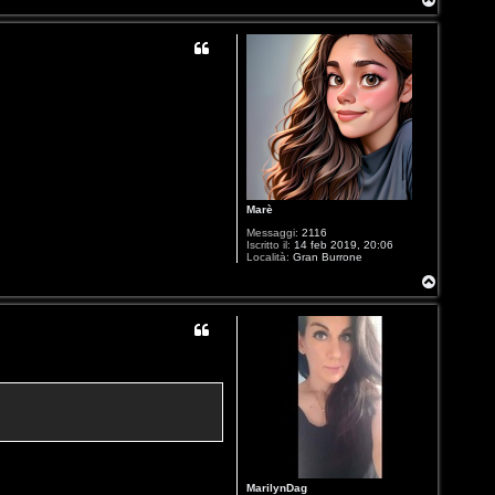
o
p
Marè
Messaggi:
2116
Iscritto il:
14 feb 2019, 20:06
Località:
Gran Burrone
T
o
p
MarilynDag