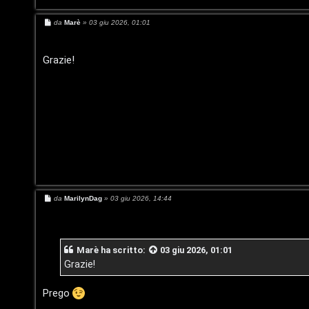
i
M
da
Marè
»
03 giu 2026, 01:01
e
n
s
s
a
Grazie!
o
g
g
i
P
o
l
a
n
e
M
da
MarilynDag
»
03 giu 2026, 14:44
t
e
s
s
a
P
g
Marè
ha scritto:
03 giu 2026, 01:01
g
i
e
Grazie!
o
r
Prego