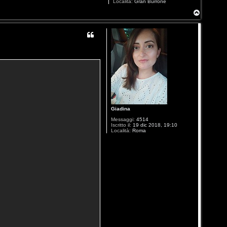
Località:
Gran Burrone
T
o
p
Giadina
Messaggi:
4514
Iscritto il:
19 dic 2018, 19:10
Località:
Roma