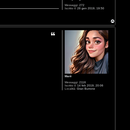
Messaggi:
272
Iscritto il:
26 gen 2019, 19:50
T
o
p
Marè
Messaggi:
2116
Iscritto il:
14 feb 2019, 20:06
Località:
Gran Burrone