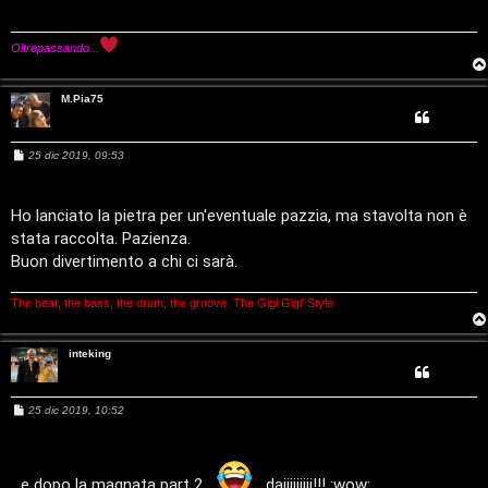
n
i
i
o
z
Oltrepassando...
g
a
i
M.Pia75
r
D
i
M
25 dic 2019, 09:53
'
e
s
s
s
A
a
Ho lanciato la pietra per un'eventuale pazzia, ma stavolta non è
p
g
stata raccolta. Pazienza.
g
g
i
Buon divertimento a chi ci sarà.
o
o
o
s
The beat, the bass, the drum, the groove. The Gigi Gigi' Style
s
t
t
inteking
a
i
M
25 dic 2019, 10:52
e
n
s
s
A
o
a
g
...e dopo la magnata part 2...
...daiiiiiiiii!!! :wow: