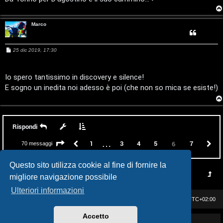
o
i
D
Marco
’
M
25 dic 2019, 17:30
A
e
s
s
g
a
Io spero tantissimo in discovery e silence!
g
E sogno un inedita noi adesso è poi (che non so mica se esiste!)
g
o
i
o
s
t
Rispondi
i
…
Pagina
6
di
7
Precedente
1
3
4
5
7
P
6
70 messaggi
n
Questo sito utilizza cookie al fine di fornire la
o
migliore navigazione possibile
Ulteriori informazioni
P
Casa DAG
Cancella cookie
Tutti gli orari sono
UTC+02:00
l
Accetto
Powered by GIGI D'AGOSTINO