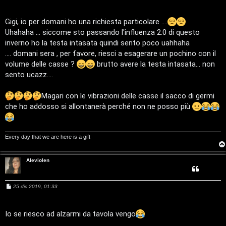
e
s
s
a
Gigi, io per domani ho una richiesta particolare ....
T
g
Uhahaha ... siccome sto passando l'influenza 2.0 di questo
g
A
o
i
inverno ho la testa intasata quindi sento poco uahhaha
o
.... domani sera , per favore, riesci a esagerare un pochino con il
r
p
volume delle casse ?
brutto avere la testa intasata... non
g
i
sento ucazz....
o
c
Magari con le vibrazioni delle casse il sacco di germi
che ho addosso si allontanerà perché non ne posso più
m
A
e
t
Every day that we are here is a gift
n
t
t
i
Aleviolen
i
v
M
25 dic 2019, 01:33
e
s
i
s
s
e
a
Io se riesco ad alzarmi da tavola vengo
G
g
g