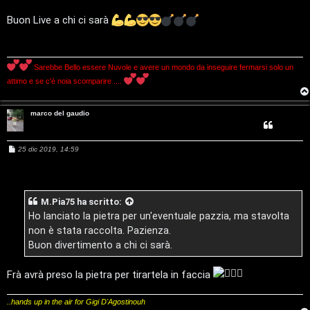
i
s
C
a
Buon Live a chi ci sarà
g
g
D
i
o
C
/
Sarebbe Bello essere Nuvole e avere un mondo da inseguire fermarsi solo un
attimo e se c'è noia scomparire ....
e
V
r
i
marco del gaudio
c
n
M
25 dic 2019, 14:59
a
i
e
s
s
l
a
g
M.Pia75
ha scritto:
g
i
i
Ho lanciato la pietra per un'eventuale pazzia, ma stavolta
F
o
/
non è stata raccolta. Pazienza.
A
Buon divertimento a chi ci sarà.
D
Q
Frà avrà preso la pietra per tirartela in faccia
i
g
..hands up in the air for Gigi D'Agostinouh