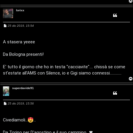
i
lorixx
t
a
M
25 dic 2019, 15:54
e
s
l
s
a
A stasera yeeee
g
S
g
i
Da Bologna presenti!
t
o
o
E' tutto il giorno che ho in testa ''cacciavite''.... chissà se come
st'estate all'AMS con Silence, io e Gigi siamo connessi.............
r
e
superdavide91
:
M
25 dic 2019, 15:56
G
e
s
s
i
a
Civediamoli...
...
g
g
g
i
Da Torino per D'agostino e il suo cammino...❤