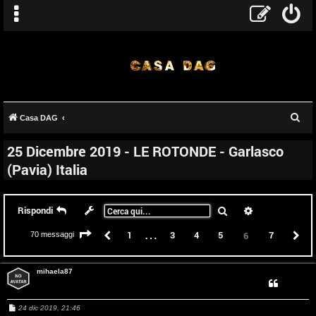
C
Casa DAG
e
25 Dicembre 2019 - LE ROTONDE - Garlasco
r
(Pavia) Italia
c
a
Cerca
Ricerca avanz
Rispondi
…
Pagina
6
di
7
Precedente
1
3
4
5
7
P
6
70 messaggi
mihaela87
M
24 dic 2019, 21:46