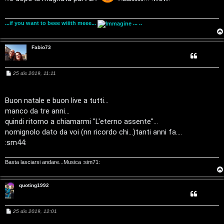
g
r
i
i
o
...if you want to beee wiiith meee...
... ..
g
n
o
T
Fabio73
m
o
M
25 dic 2019, 11:11
e
u
e
s
n
r
s
a
Buon natale e buon live a tutti...
g
t
manco da tre anni...
g
M
i
quindi ritorno a chiamarmi "L'eterno assente"...
o
i
nomignolo dato da voi (nn ricordo chi...)tanti anni fa....
u
:sm44:
a
s
t
Basta lasciarsi andare...Musica :sim71:
i
t
c
quoting1992
i
a
v
M
25 dic 2019, 12:01
e
:
s