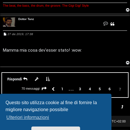
o
P
The beat, the bass, the drum, the groove. The Gigi Gigi' Style
l
Dottor Tanz
a
C
o
n
n
t
M
27 dic 2019, 17:38
a
e
t
e
s
t
a
s
D
a
Mamma mia cosa dev'esser stato! :wow:
o
t
g
t
g
t
i
o
r
o
P
T
a
n
e
z
Rispondi
r
…
Pagina
7
di
7
Precedente
1
3
4
5
6
7
70 messaggi
c
Questo sito utilizza cookie al fine di fornire la
o
migliore navigazione possibile
r
Ulteriori informazioni
Casa DAG
Cancella cookie
Tutti gli orari sono
UTC+02:00
s