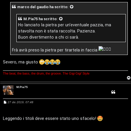
g
i
marco del gaudio
ha scritto:
g
i
g
o
M.Pia75
ha scritto:
i
Ho lanciato la pietra per un'eventuale pazzia, ma
stavolta non è stata raccolta. Pazienza.
D
Buon divertimento a chi ci sarà.
’
Frà avrà preso la pietra per tirartela in faccia
A
Severo, ma giusto
g
o
The beat, the bass, the drum, the groove. The Gigi Gigi' Style
s
M.Pia75
t
M
27 dic 2019, 07:48
i
e
s
n
s
a
Leggendo i titoli deve essere stato uno sfacelo!
g
o
g
i