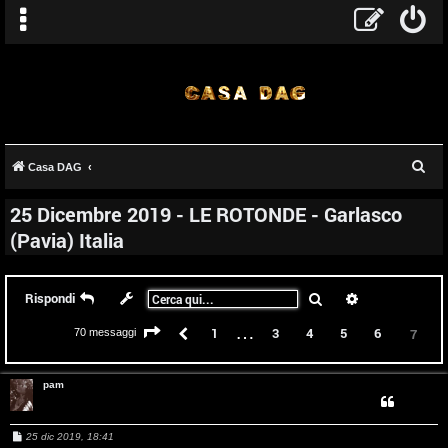
C
Casa DAG
e
25 Dicembre 2019 - LE ROTONDE - Garlasco
r
(Pavia) Italia
c
a
Cerca
Ricerca avanz
Rispondi
…
Pagina
7
di
7
Precedente
1
3
4
5
6
7
70 messaggi
pam
M
25 dic 2019, 18:41