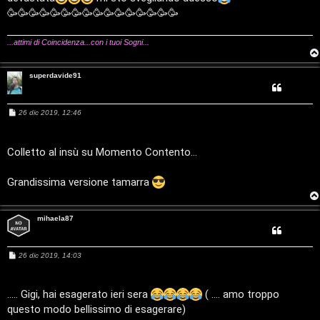
c
g
i
🥳🥳🥳🥳🥳🥳🥳🥳🥳🥳🥳🥳🥳🥳🥳🥳
g
a
i
v
o
:
...attimi di Coincidenza...con i tuoi Sogni...
i
C
superdavide91
D
M
26 dic 2019, 12:46
C
/
e
s
e
V
s
a
Colletto al insù su Momento Contento...
g
r
i
g
i
Grandissima versione tamarra
o
c
n
a
i
mihaela87
l
M
26 dic 2019, 14:03
i
e
F
s
s
/
a
..... Gigi, hai esagerato ieri sera
( .... amo troppo
A
g
questo modo bellissimo di esagerare)
D
g
i