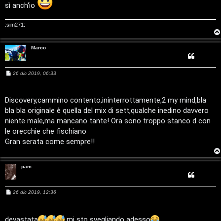
sì anch'io
n
A
o
:sim271:
r
i
Marco
g
n
M
26 dic 2019, 06:33
o
T
e
s
m
o
s
a
Discovery,cammino contento,ininterrottamente,2 my mind,bla
g
e
u
bla bla originale è quella del mix di sett,qualche inedino davvero
g
i
niente male,ma mancano tante! Ora sono troppo stanco d con
o
n
r
le orecchie che fischiano
Gran serata come sempre!!
t
M
i
u
pam
a
s
M
t
26 dic 2019, 12:36
e
i
s
t
s
a
devastata
mi sto svegliando adesso