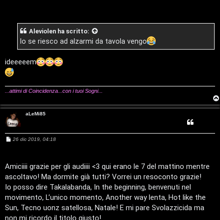
e
s
s
a
g
Aleviolen
ha scritto:
g
i
Io se riesco ad alzarmi da tavola vengo
o
T
ideeeeem
A
o
r
p
...attimi di Coincidenza...con i tuoi Sogni...
g
i
aLeMi85
o
c
m
A
M
26 dic 2019, 04:18
e
s
e
t
s
a
Amiciiii grazie per gli audiiii <3 qui erano le 7 del mattino mentre
g
n
t
ascoltavo! Ma dormite già tutti? Vorrei un resoconto grazie!
g
i
Io posso dire Takalabanda, In the beginning, benvenuti nel
t
i
o
movimento, L’unico momento, Another way lenta, Hot like the
i
v
Sun, Tecno uonz satellosa, Natale! E mi pare Svolazzicida ma
non mi ricordo il titolo giusto!