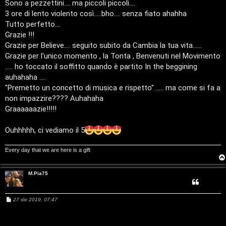
Q
Sono a pezzettini.... ma piccoli piccoli....
o
i
3 ore di lento violento così.....bho.... senza fiato ahahha
Tutto perfetto....
g
Grazie !!!
i
Grazie per Believe.... seguito subito da Cambia la tua vita......
Grazie per l'unico momento , la Tonta , Benvenuti nel Movimento
t
..... ho toccato il soffitto quando è partito In the beggining
auhahaha ....
a
"Premetto un concetto di musica e rispetto" ..... ma come si fa a
l
non impazzire???? Auhahaha
Graaaaaazie!!!!!
S
Ouhhhhh, ci vediamo il 5
t
o
Every day that we are here is a gift
r
M.Pia75
e
:
M
27 dic 2019, 07:47
e
s
G
s
a