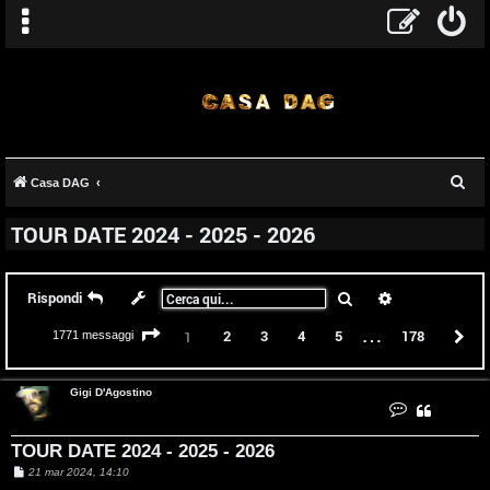
C
Casa DAG
e
TOUR DATE 2024 - 2025 - 2026
r
c
a
Cerca
Ricerca avanz
Rispondi
…
Pagina
1
di
178
2
3
4
5
178
P
1
1771 messaggi
Gigi D'Agostino
C
o
n
t
TOUR DATE 2024 - 2025 - 2026
a
t
M
21 mar 2024, 14:10
t
e
a