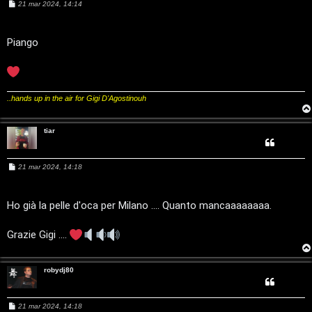
i
M
21 mar 2024, 14:14
z
e
g
s
s
a
a
Piango
i
g
r
g
D
i
o
i
'
..hands up in the air for Gigi D'Agostinouh
s
A
p
tiar
g
o
o
M
21 mar 2024, 14:18
s
e
s
s
s
t
a
Ho già la pelle d'oca per Milano .... Quanto mancaaaaaaaa.
t
g
a
g
i
i
Grazie Gigi ....
o
n
robydj80
A
o
r
i
M
21 mar 2024, 14:18