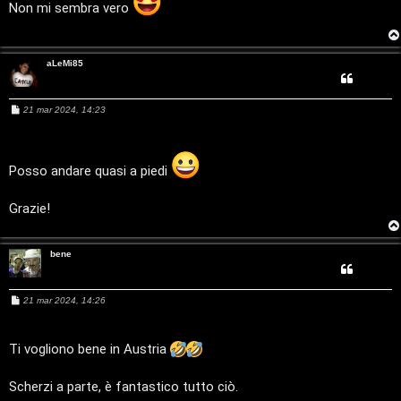
C
g
Non mi sembra vero
g
D
i
o
C
/
aLeMi85
e
V
M
21 mar 2024, 14:23
r
i
e
s
s
c
n
a
g
Posso andare quasi a piedi
g
a
i
i
o
Grazie!
l
i
bene
F
/
A
M
21 mar 2024, 14:26
D
e
Q
s
i
s
a
Ti vogliono bene in Austria
g
g
g
i
Scherzi a parte, è fantastico tutto ciò.
o