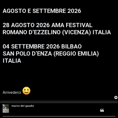
s
G
T
i
s
g
AGOSTO E SETTEMBRE 2026
a
i
g
A
o
D
g
'
i
A
r
p
g
o
28 AGOSTO 2026 AMA FESTIVAL
o
s
ROMANO D’EZZELINO (VICENZA) ITALIA
g
i
t
i
n
o
o
c
04 SETTEMBRE 2026 BILBAO
m
A
SAN POLO D’ENZA (REGGIO EMILIA)
e
t
ITALIA
n
t
t
i
i
v
Arrivederci
s
i
e
marco del gaudio
G
n