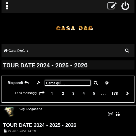
C
Casa DAG
e
TOUR DATE 2024 - 2025 - 2026
r
c
a
Cerca
Ricerca avanz
Rispondi
…
Pagina
1
di
178
2
3
4
5
178
P
1
1774 messaggi
Gigi D'Agostino
C
o
n
t
TOUR DATE 2024 - 2025 - 2026
a
t
M
21 mar 2024, 14:10
t
e
a