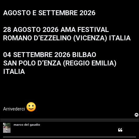
s
G
T
i
s
g
AGOSTO E SETTEMBRE 2026
a
i
g
A
o
D
g
'
i
A
r
p
g
o
28 AGOSTO 2026 AMA FESTIVAL
o
s
ROMANO D’EZZELINO (VICENZA) ITALIA
t
g
i
i
n
o
o
c
04 SETTEMBRE 2026 BILBAO
m
A
SAN POLO D’ENZA (REGGIO EMILIA)
e
t
ITALIA
n
t
t
i
i
v
Arrivederci
s
i
e
marco del gaudio
G
n