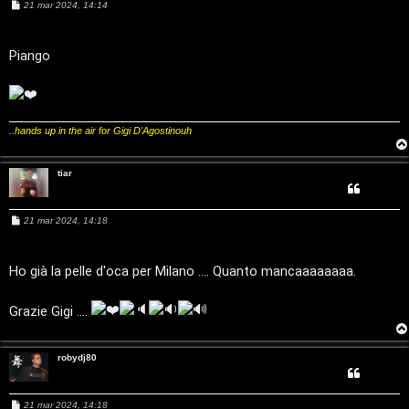
i
M
21 mar 2024, 14:14
z
e
g
s
s
a
a
Piango
i
g
r
g
i
D
o
i
'
..hands up in the air for Gigi D'Agostinouh
s
A
p
tiar
g
o
o
M
21 mar 2024, 14:18
s
e
s
s
s
t
a
Ho già la pelle d'oca per Milano .... Quanto mancaaaaaaaa.
t
g
a
g
i
i
Grazie Gigi ....
o
n
robydj80
A
o
r
i
M
21 mar 2024, 14:18