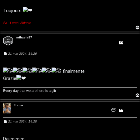
i
t
Toujours
a
Sa...Lento Violento
l
mihaela87
S
t
M
21 mar 2024, 14:26
e
o
s
s
a
finalmente
r
g
Grazie
g
i
e
o
Every day that we are here is a gift
:
G
Fonzo
C
o
i
n
t
M
21 mar 2024, 14:28
a
g
e
t
s
t
a
s
i
F
a
Dajeeeeee
o