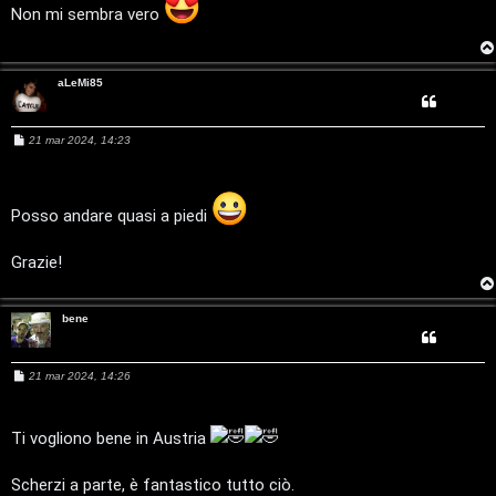
C
g
Non mi sembra vero
g
D
i
o
C
/
aLeMi85
e
V
M
21 mar 2024, 14:23
r
i
e
s
s
c
n
a
g
Posso andare quasi a piedi
a
i
g
i
o
Grazie!
l
i
F
bene
/
A
D
M
21 mar 2024, 14:26
e
Q
s
i
s
a
Ti vogliono bene in Austria
g
g
g
i
Scherzi a parte, è fantastico tutto ciò.
o