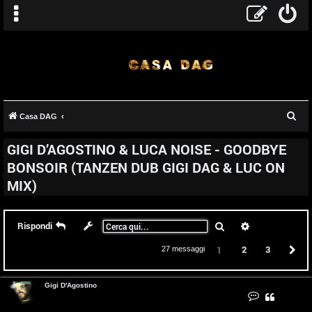
C
Casa DAG
e
GIGI D’AGOSTINO & LUCA NOISE - GOODBYE
r
BONSOIR (TANZEN DUB GIGI DAG & LUC ON
c
MIX)
a
Cerca
Ricerca avanz
Rispondi
2
3
P
1
27 messaggi
Gigi D'Agostino
C
o
n