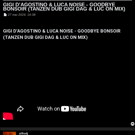
t
GIGI D’AGOSTINO & LUCA NOISE - GOODBYE
a
T
BONSOIR (TANZEN DUB GIGI DAG & LUC ON MIX)
t
t
M
27 mar 2024, 16:38
a
A
o
G
e
i
s
g
s
r
p
i
a
GIGI D’AGOSTINO & LUCA NOISE - GOODBYE BONSOIR
D
g
'
(TANZEN DUB GIGI DAG & LUC ON MIX)
g
i
g
A
g
i
o
o
o
c
s
t
i
m
A
n
o
e
t
n
t
t
i
i
v
s
i
e
G
n
alfiodj