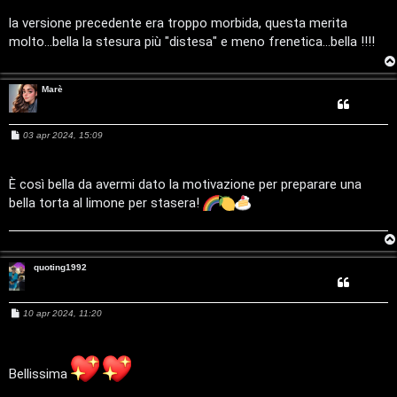
i
a
s
n
a
la versione precedente era troppo morbida, questa merita
a
t
g
n
molto...bella la stesura più "distesa" e meno frenetica...bella !!!!
g
u
i
l
a
a
o
g
l
Marè
S
M
03 apr 2024, 15:09
e
t
s
s
o
a
È così bella da avermi dato la motivazione per preparare una
g
bella torta al limone per stasera!
g
r
i
o
e
:
quoting1992
G
M
10 apr 2024, 11:20
e
i
s
s
g
a
g
Bellissima
g
i