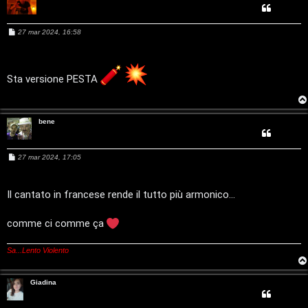
i
z
g
M
27 mar 2024, 16:58
a
e
i
s
r
s
a
D
g
Sta versione PESTA
i
g
'
i
o
s
A
bene
p
g
o
M
27 mar 2024, 17:05
o
e
s
s
s
s
a
Il cantato in francese rende il tutto più armonico...
t
g
t
g
i
a
comme ci comme ça
o
i
Sa...Lento Violento
n
A
o
Giadina