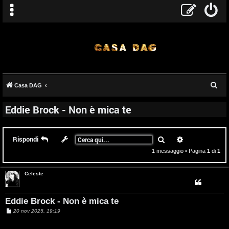
C
Casa DAG
T
e
Eddie Brock - Non è mica te
r
A
o
c
r
p
a
Cerca
Ricerca avanz
Rispondi
g
i
1 messaggio • Pagina
1
di
1
o
c
Celeste
m
A
e
t
Eddie Brock - Non è mica te
M
20 nov 2025, 19:19
n
t
e
s