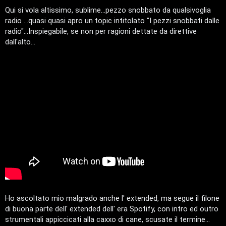
a
s
t
i
n
a
Qui si vola altissimo, sublime...pezzo snobbato da qualsivoglia
u
g
l
radio ...quasi quasi apro un topic intitolato "I pezzi snobbati dalle
g
i
v
a
i
g
radio"...Inspiegabile, se non per ragioni dettate da direttive
o
s
i
dall'alto...
e
G
n
i
z
g
a
i
r
D
i
'
s
A
p
g
o
Ho ascoltato mio malgrado anche l' extended, ma segue il filone
o
di buona parte dell' extended dell' era Spotify, con intro ed outro
s
strumentali appiccicati alla caxxo di cane, scusate il termine...
s