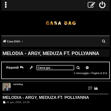
C
Casa DAG
T
e
MELODIA - ARGY, MEDUZA FT. POLLYANNA
r
A
o
c
r
p
a
Cerca
Ricerca avanz
Rispondi
g
i
1 messaggio • Pagina
1
di
1
o
c
nanulag
C
m
A
o
n
t
MELODIA - ARGY, MEDUZA FT. POLLYANNA
e
t
a
t
M
01 gen 2026, 10:08
t
e
n
t
a
s
n