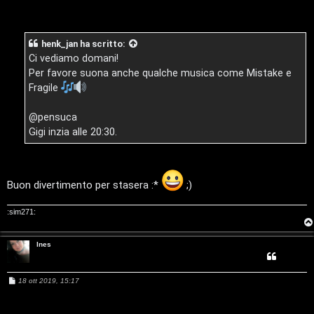
n
t
t
s
t
a
s
t
i
F
a
r
g
u
i
v
henk_jan
ha scritto:
g
t
i
t
Ci vediamo domani!
a
o
s
i
3
Per favore suona anche qualche musica come Mistake e
4
Fragile
e
G
n
@pensuca
i
Gigi inzia alle 20:30.
z
g
a
i
Buon divertimento per stasera :*
;)
r
D
i
:sim271:
'
s
A
Ines
p
g
o
M
18 ott 2019, 15:17
e
o
s
s
s