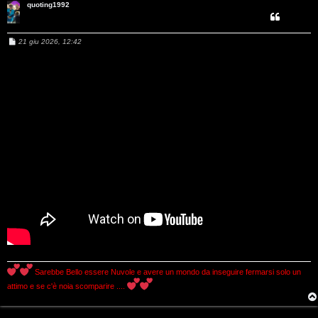
quoting1992
g
i
M
21 giu 2026, 12:42
e
D
s
s
a
’
g
g
A
i
o
g
o
s
t
i
n
Sarebbe Bello essere Nuvole e avere un mondo da inseguire fermarsi solo un
o
attimo e se c'è noia scomparire ....
P