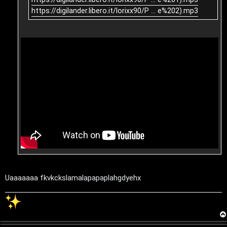
g
https://digilander.libero.it/lorixx90/P ... e%202).mp3
i
t
a
l
S
t
o
r
e
Uaaaaaaa fkvkckslamalapapaplahgdyehx
:
G
i