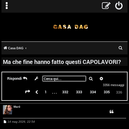
C
Casa DAG
e
Ma che fine hanno fatto questi CAPOLAVORI?
r
c
a
Cerca
Ricerca avanz
Rispondi
3356 messaggi
…
Pagina
336
di
336
Precedente
1
332
333
334
335
336
Marè
M
14 mag 2026, 22:54
e
s