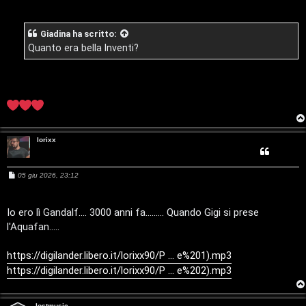
s
a
g
Giadina
ha scritto:
g
i
Quanto era bella Inventi?
o
T
A
o
r
p
g
i
lorixx
o
c
m
A
M
05 giu 2026, 23:12
e
s
e
t
s
a
Io ero lì Gandalf.... 3000 anni fa......... Quando Gigi si prese
n
t
g
l'Aquafan.....
g
i
t
i
o
https://digilander.libero.it/lorixx90/P ... e%201).mp3
i
v
https://digilander.libero.it/lorixx90/P ... e%202).mp3
s
i
lostmusic