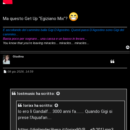
a
v
:
i
C
Ma questo Get Up "Egiziano Mix"?
D
E ascoltando del cammino balla Gigi D'Agostino. Questi passi D'Agostino sono Gigi del
cammino...
C
/
Basta poco per sognare... una cassa e un basso in levare...
You know that you're leaving miracles... miracles... miracles...
e
V
r
i
Giadina
c
n
M
08 giu 2026, 14:59
e
a
i
s
s
l
a
g
lostmusic
ha scritto:
g
i
i
F
o
lorixx
ha scritto:
/
A
Io ero lì Gandalf.... 3000 anni fa......... Quando Gigi si
D
prese l'Aquafan.....
Q
i
https://digilander.libero.it/lorixx90/P ... e%201).mp3