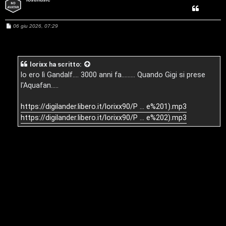
e
G
n
M
06 giu 2026, 07:29
i
e
z
s
g
s
a
a
g
i
lorixx
ha scritto:
g
r
i
Io ero lì Gandalf.... 3000 anni fa......... Quando Gigi si prese
o
D
l'Aquafan.....
i
'
s
https://digilander.libero.it/lorixx90/P ... e%201).mp3
A
https://digilander.libero.it/lorixx90/P ... e%202).mp3
p
g
o
o
s
s
t
t
a
i
n