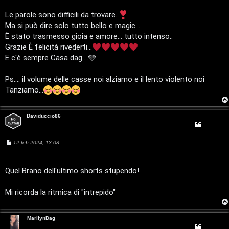
s
a
Le parole sono difficili da trovare..
g
Ma si può dire solo tutto bello e magic...
g
i
È stato trasmesso gioia e amore... tutto intenso..
o
Grazie È felicità rivederti...
E c'è sempre Casa dag....🩵
Ps.... il volume delle casse noi alziamo e il lento violento noi
Tanziamo...
Daviduccio86
M
12 feb 2024, 13:08
e
s
s
a
Quel Brano dell'ultimo shorts stupendo!
g
g
i
Mi ricorda la ritmica di "intrepido"
o
T
MarilynDag