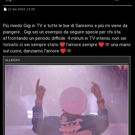
A
o
M
12 feb 2024, 13:59
e
r
p
s
s
g
i
a
Più rivedo Gigi in TV e tutte le live di Sanremo e più mi viene da
g
piangere... Gigi sei un esempio da seguire specie per chi sta
g
o
c
i
affrontando un periodo difficile. 4 minuti in TV intensi, non sei
o
tornato ci sei sempre stato
l'amore sempre
🫶 una mano
m
A
sul cuore, danziamo l'amore
🫶
e
t
ALLEGATI
n
t
t
i
i
v
s
i
e
G
n
i
z
g