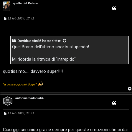
quella del Palace
o
T
m
o
M
12 feb 2024, 17:42
e
e
u
s
s
a
n
r
g
Daviduccio86
ha scritto:
g
t
i
Quel Brano dell'ultimo shorts stupendo!
o
M
i
Mi ricorda la ritmica di "intrepido"
u
a
s
quotissimo..... davvero super!!!!
t
i
"a passeggio nei Sogni"
t
c
i
antoninamadonia64
a
v
:
M
12 feb 2024, 21:43
i
e
C
s
s
a
Ciao gigi sei unico grazie sempre per queste emozioni che ci dai