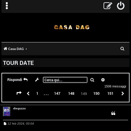
C
Casa DAG
e
TOUR DATE
r
c
a
Cerca
Ricerca avanz
Rispondi
1506 messaggi
…
Pagina
149
di
151
Precedente
1
147
148
150
151
P
149
dieguzzo
M
12 feb 2024, 00:04
e
s