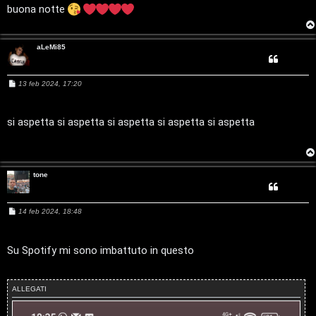
D
g
buona notte
g
C
/
i
o
e
V
aLeMi85
r
i
M
13 feb 2024, 17:20
c
n
e
s
s
a
i
a
si aspetta si aspetta si aspetta si aspetta si aspetta
g
l
g
i
o
i
F
tone
/
A
D
M
14 feb 2024, 18:48
e
Q
s
i
s
a
Su Spotify mi sono imbattuto in questo
g
g
g
i
i
o
ALLEGATI
t