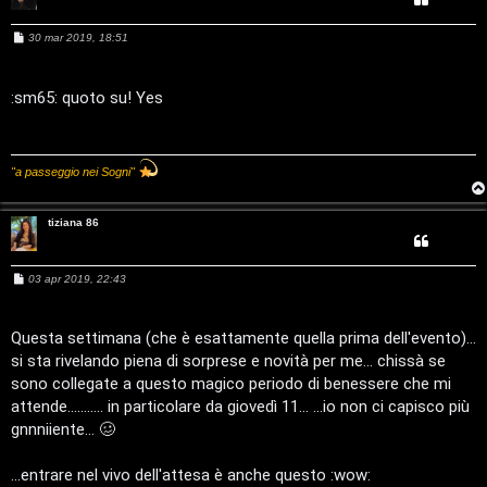
g
i
M
30 mar 2019, 18:51
e
t
s
s
a
:sm65: quoto su! Yes
a
g
g
i
l
o
"a passeggio nei Sogni"
S
t
tiziana 86
o
M
03 apr 2019, 22:43
r
e
s
s
e
a
Questa settimana (che è esattamente quella prima dell'evento)...
g
si sta rivelando piena di sorprese e novità per me... chissà se
:
g
i
sono collegate a questo magico periodo di benessere che mi
o
G
attende........... in particolare da giovedì 11... ...io non ci capisco più
gnnniiente... 🥴
i
...entrare nel vivo dell'attesa è anche questo :wow:
g