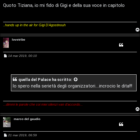
s
a
Quoto Tiziana, io mi fido di Gigi e della sua voce in capitolo
g
g
T
i
o
..hands up in the air for Gigi D'Agostinouh
A
o
r
p
lovetribe
g
i
M
14 mar 2019, 00:10
o
c
e
s
s
m
A
a
g
quella del Palace
ha scritto:
g
e
t
i
Io spero nella serietà degli organizzatori....incrocio le dita!!!
o
n
t
t
i
...dimmi le parole che coi miei silenzi van d'accordo...
i
v
marco del gaudio
s
i
e
M
21 mar 2019, 06:59
e