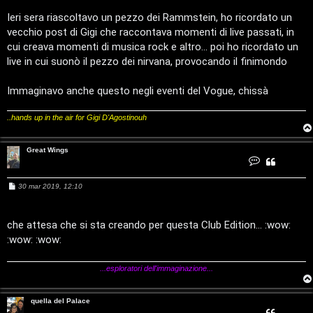
:
s
i
a
Ieri sera riascoltavo un pezzo dei Rammstein, ho ricordato un
C
g
vecchio post di Gigi che raccontava momenti di live passati, in
g
i
cui creava momenti di musica rock e altro... poi ho ricordato un
D
o
live in cui suonò il pezzo dei nirvana, provocando il finimondo
C
/
Immaginavo anche questo negli eventi del Vogue, chissà
e
V
..hands up in the air for Gigi D'Agostinouh
r
i
c
n
Great Wings
C
a
i
o
n
t
M
30 mar 2019, 12:10
a
l
e
t
s
t
a
i
s
G
a
che attesa che si sta creando per questa Club Edition... :wow:
F
r
g
e
/
:wow: :wow:
g
a
A
i
t
W
o
D
i
...esploratori dell'immaginazione...
Q
n
g
i
s
quella del Palace