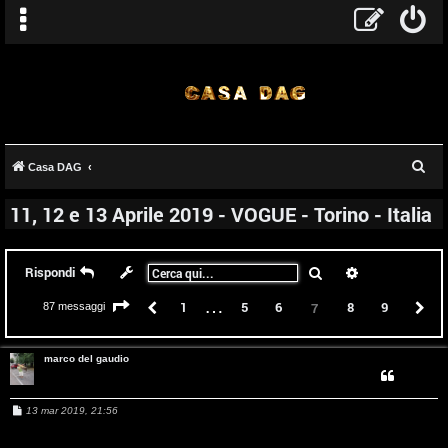
C
Casa DAG
e
11, 12 e 13 Aprile 2019 - VOGUE - Torino - Italia
r
c
a
Cerca
Ricerca avanz
Rispondi
…
Pagina
7
di
9
Precedente
1
5
6
8
9
P
7
87 messaggi
marco del gaudio
M
13 mar 2019, 21:56
e
s