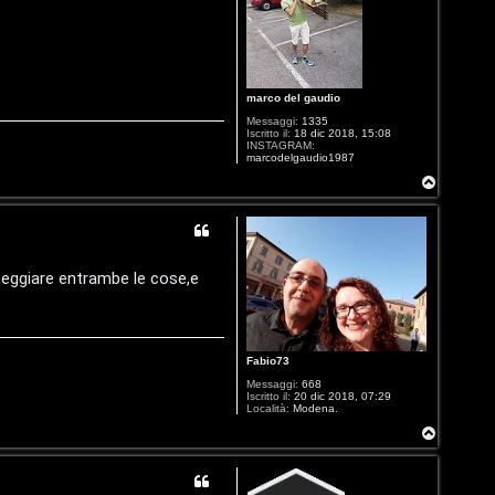
marco del gaudio
Messaggi:
1335
Iscritto il:
18 dic 2018, 15:08
INSTAGRAM:
marcodelgaudio1987
T
o
p
teggiare entrambe le cose,e
Fabio73
Messaggi:
668
Iscritto il:
20 dic 2018, 07:29
Località:
Modena.
T
o
p