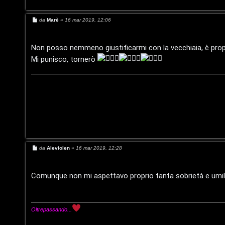
v
i
i
g
M
da
Marè
»
16 mar 2019, 12:06
e
s
t
i
s
a
Non posso nemmeno giustificarmi con la vecchiaia, è propr
g
i
D
Mi punisco, tornerò
g
i
'
o
A
A
g
r
o
g
s
o
M
da
Aleviolen
»
16 mar 2019, 12:28
e
t
s
m
s
i
a
Comunque non mi aspettavo proprio tanta sobrietà e umiltà
g
e
g
n
i
n
o
o
Oltrepassando...
t