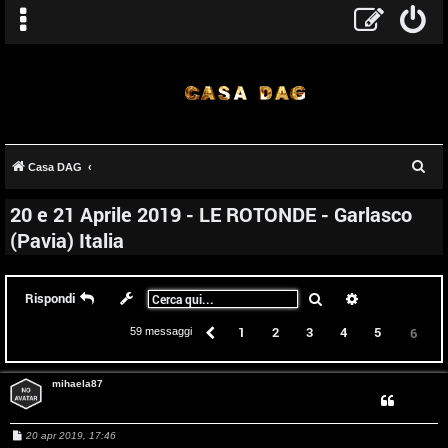
C
Casa DAG
e
20 e 21 Aprile 2019 - LE ROTONDE - Garlasco
r
(Pavia) Italia
c
a
Cerca
Ricerca avanz
Rispondi
Precedente
1
2
3
4
5
6
59 messaggi
mihaela87
T
M
20 apr 2019, 17:46
e