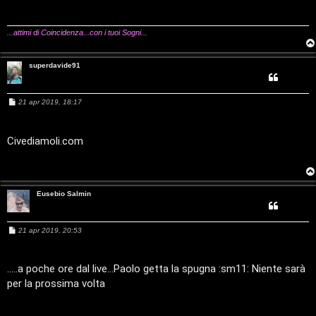
g
C
/
i
o
e
V
...attimi di Coincidenza...con i tuoi Sogni...
r
i
superdavide91
c
n
M
a
i
21 apr 2019, 18:17
e
s
l
s
a
Civediamoli.com
g
i
g
F
i
/
o
A
Eusebio Salmin
D
Q
i
M
21 apr 2019, 20:53
e
g
s
s
a
.....a poche ore dal live...Paolo getta la spugna :sm11: Niente sarà
i
g
per la prossima volta
g
t
i
o