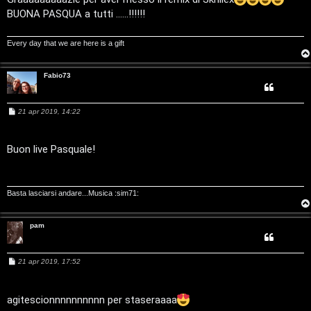
o
T
g
BUONA PASQUA a tutti ......!!!!!!
g
m
o
i
o
Every day that we are here is a gift
e
u
n
r
Fabio73
t
M
M
21 apr 2019, 14:22
i
e
u
s
s
a
a
Buon live Pasquale!
s
g
t
g
i
i
o
t
Basta lasciarsi andare...Musica :sim71:
c
i
a
pam
v
:
i
M
21 apr 2019, 17:52
C
e
s
s
D
a
agitescionnnnnnnnnn per staseraaaa
g