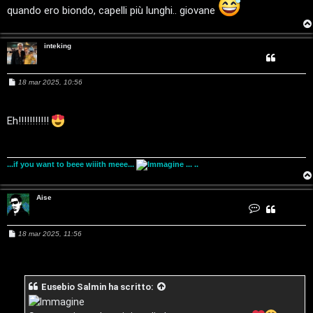
c
quando ero biondo, capelli più lunghi.. giovane
o
inteking
r
s
M
18 mar 2025, 10:56
e
i
s
s
M
a
Eh!!!!!!!!!!!
g
g
u
i
o
...if you want to beee wiiith meee...
... ..
s
i
Aise
C
c
o
n
t
M
18 mar 2025, 11:56
a
a
e
t
s
t
a
l
s
A
a
i
g
s
i
Eusebio Salmin
ha scritto:
g
e
i
o