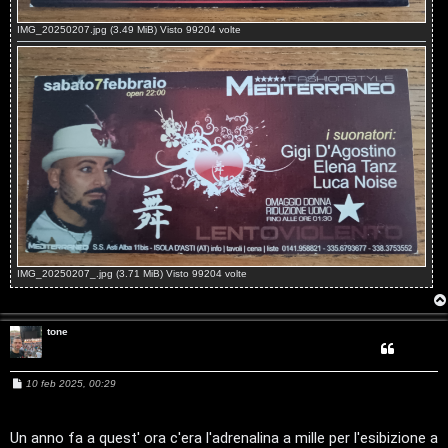
o
s
IMG_20250207.jpg (3.49 MiB) Visto 99204 volte
s
t
t
a
i
n
A
o
r
i
g
n
o
T
IMG_20250207_.jpg (3.71 MiB) Visto 99204 volte
m
o
tone
e
u
n
r
M
10 feb 2025, 00:29
e
t
s
M
s
a
Un anno fa a quest' ora c'era l'adrenalina a mille per l'esibizione a
g