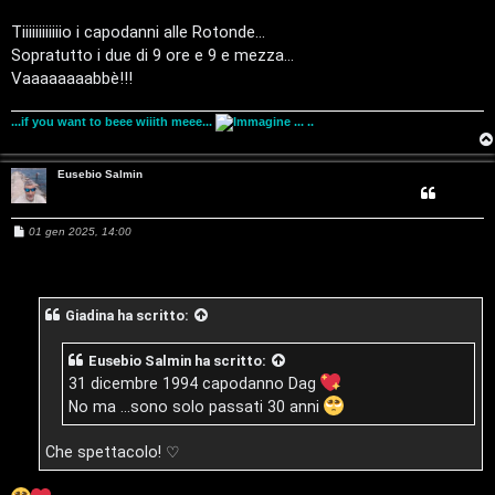
s
a
Tiiiiiiiiiiiio i capodanni alle Rotonde...
g
Sopratutto i due di 9 ore e 9 e mezza...
g
i
Vaaaaaaaabbè!!!
o
...if you want to beee wiiith meee...
... ..
Eusebio Salmin
M
01 gen 2025, 14:00
e
T
s
s
a
A
o
g
Giadina
ha scritto:
g
r
p
i
o
Eusebio Salmin
ha scritto:
g
i
31 dicembre 1994 capodanno Dag
No ma ...sono solo passati 30 anni
o
c
m
A
Che spettacolo! ♡
e
t