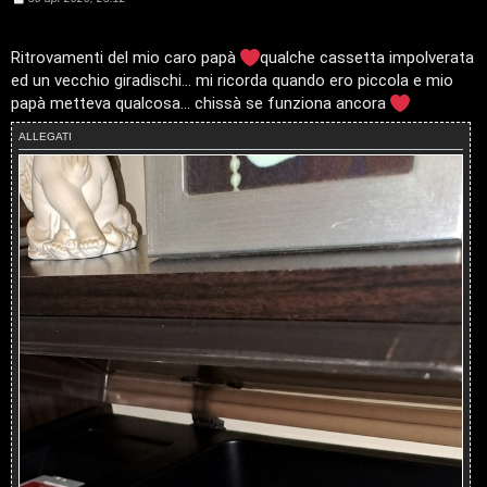
e
A
s
s
a
Ritrovamenti del mio caro papà
qualche cassetta impolverata
g
g
ed un vecchio giradischi... mi ricorda quando ero piccola e mio
g
o
i
papà metteva qualcosa... chissà se funziona ancora
o
s
ALLEGATI
t
i
n
o
P
l
a
n
e