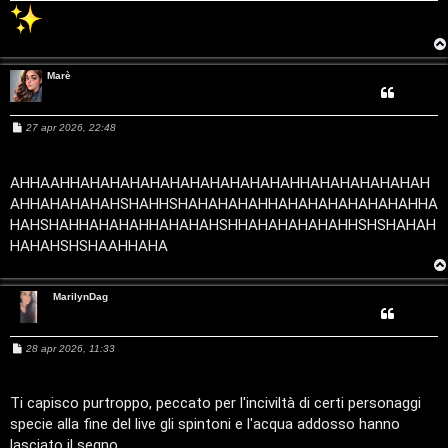
r
p
g
i
Marè
o
c
m
A
M
27 apr 2026, 22:48
e
e
t
s
s
a
AHHAAHHAHAHAHAHAHAHAHAHAHAHAHHAHAHAHAHAHAH
n
t
g
AHHAHAHAHAHSHAHHSHAHAHAHAHHAHAHAHAHAHAHAHHA
g
i
t
i
HAHSHAHHAHAHAHHAHAHAHSHHAHAHAHAHAHHSHSHAHAH
o
HAHAHSHSHAAHHAHA
i
v
s
i
MarilynDag
e
G
M
28 apr 2026, 11:33
n
e
i
s
s
z
a
Ti capisco purtroppo, peccato per l'inciviltà di certi personaggi
g
g
specie alla fine del live gli spintoni e l'acqua addosso hanno
a
g
i
lasciato il segno.