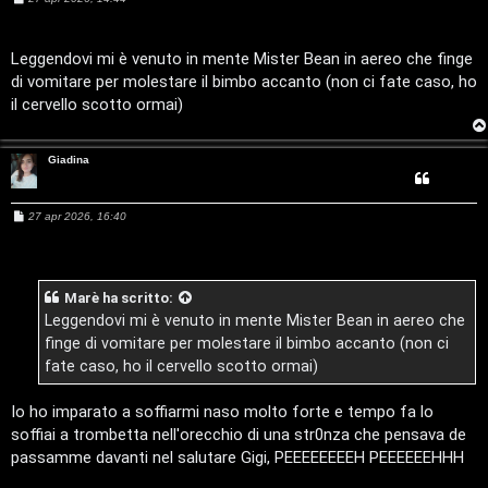
e
s
s
a
Leggendovi mi è venuto in mente Mister Bean in aereo che finge
g
di vomitare per molestare il bimbo accanto (non ci fate caso, ho
g
i
il cervello scotto ormai)
o
Giadina
M
27 apr 2026, 16:40
e
s
s
a
g
Marè
ha scritto:
g
i
Leggendovi mi è venuto in mente Mister Bean in aereo che
o
finge di vomitare per molestare il bimbo accanto (non ci
fate caso, ho il cervello scotto ormai)
Io ho imparato a soffiarmi naso molto forte e tempo fa lo
soffiai a trombetta nell'orecchio di una str0nza che pensava de
T
passamme davanti nel salutare Gigi, PEEEEEEEEH PEEEEEEHHH
A
o