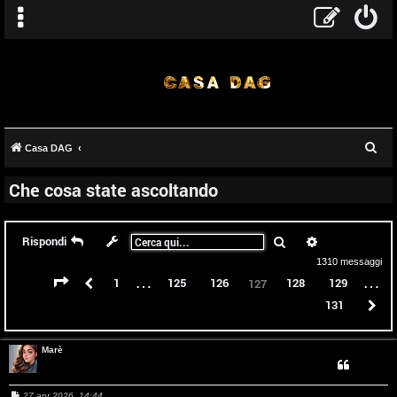
C
Casa DAG
e
Che cosa state ascoltando
r
c
a
Cerca
Ricerca avanz
Rispondi
1310 messaggi
…
…
Pagina
127
di
131
Precedente
1
125
126
128
129
127
131
P
Marè
M
27 apr 2026, 14:44