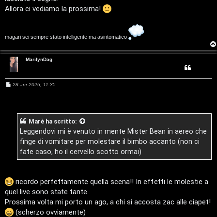
i
o
r
Allora ci vediamo la prossima!
D
i
'
magari sei sempre stato intelligente ma asintomatico
s
A
p
MarilynDag
g
o
o
M
28 apr 2026, 11:35
s
e
s
s
s
t
a
t
g
Marè
ha scritto:
a
g
i
i
Leggendovi mi è venuto in mente Mister Bean in aereo che
o
finge di vomitare per molestare il bimbo accanto (non ci
n
fate caso, ho il cervello scotto ormai)
A
o
r
i
ricordo perfettamente quella scena!! In effetti le molestie a
quel live sono state tante.
g
n
Prossima volta mi porto un ago, a chi si accosta zac alle ciapet!
(scherzo ovviamente)
o
T