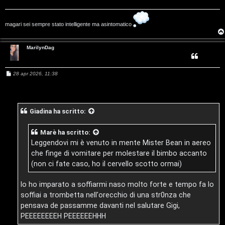
m
o
magari sei sempre stato intelligente ma asintomatico
e
u
n
r
MarilynDag
t
M
M
28 apr 2026, 11:38
i
e
s
u
s
a
a
s
g
Giadina
ha scritto:
g
t
i
i
o
t
Marè
ha scritto:
c
Leggendovi mi è venuto in mente Mister Bean in aereo
i
che finge di vomitare per molestare il bimbo accanto
a
(non ci fate caso, ho il cervello scotto ormai)
v
:
i
Io ho imparato a soffiarmi naso molto forte e tempo fa lo
C
soffiai a trombetta nell'orecchio di una str0nza che
pensava de passamme davanti nel salutare Gigi,
D
PEEEEEEEEH PEEEEEEHHH