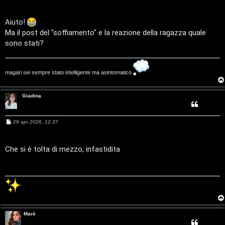
C
/
e
V
Aiuto!
Ma il post del "soffiamento" e la reazione della ragazza quale
r
i
sono stati?
c
n
a
i
magari sei sempre stato intelligente ma asintomatico
l
Giadina
i
F
/
M
29 apr 2026, 12:37
A
e
s
D
s
Q
a
Che si è tolta di mezzo, infastidita
i
g
g
i
g
o
i
t
Marè