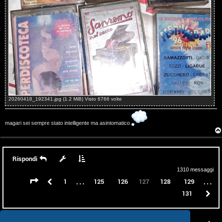
s
o
c
o
n
t
i
20260418_192341.jpg (1.2 MiB) Visto 6766 volte
S
magari sei sempre stato intelligente ma asintomatico
e
r
Rispondi
a
1310 messaggi
…
…
Pagina
127
di
131
Precedente
1
125
126
128
129
127
t
131
P
e
c