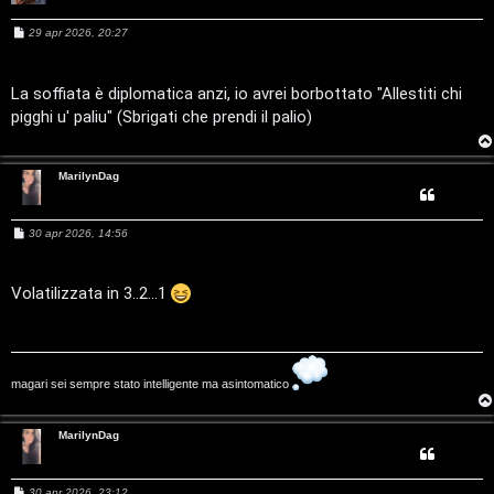
a
l
M
29 apr 2026, 20:27
e
s
S
s
a
La soffiata è diplomatica anzi, io avrei borbottato "Allestiti chi
t
g
pigghi u' paliu" (Sbrigati che prendi il palio)
g
i
o
o
MarilynDag
r
e
M
30 apr 2026, 14:56
e
:
s
s
a
G
Volatilizzata in 3..2...1
g
g
i
i
o
g
magari sei sempre stato intelligente ma asintomatico
i
MarilynDag
D
’
M
30 apr 2026, 23:12