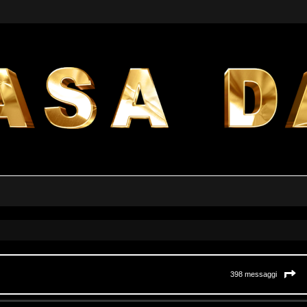
a avanzata
P
398 messaggi