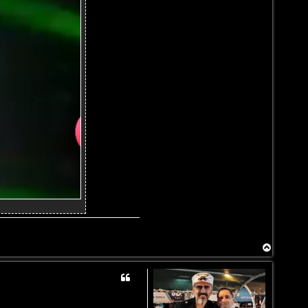
T
o
p