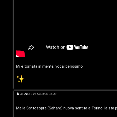
e
r
r
e
c
:
a
G
i
g
F
i
A
D
Mi è tornata in mente, vocal bellissimo
Q
’
A
g
M
da
Aise
»
25 lug 2025, 16:48
e
o
s
s
s
a
Ma la Sottosopra (Saltare) nuova sentita a Torino, la sta 
g
g