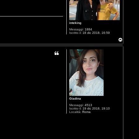
inteking
Messaggi:
1884
Iscritto il:
18 dic 2018, 16:59
T
o
p
Giadina
Messaggi:
4513
Iscritto il:
19 dic 2018, 19:10
Località:
Roma