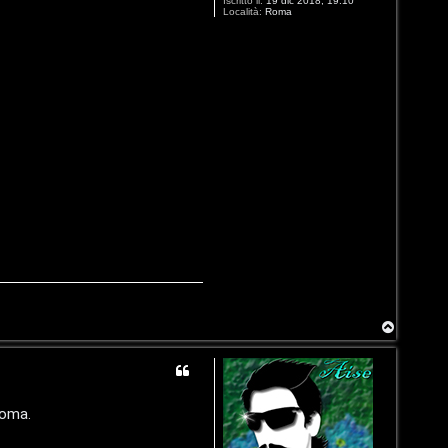
Iscritto il:
19 dic 2018, 19:10
Località:
Roma
T
o
p
Roma.