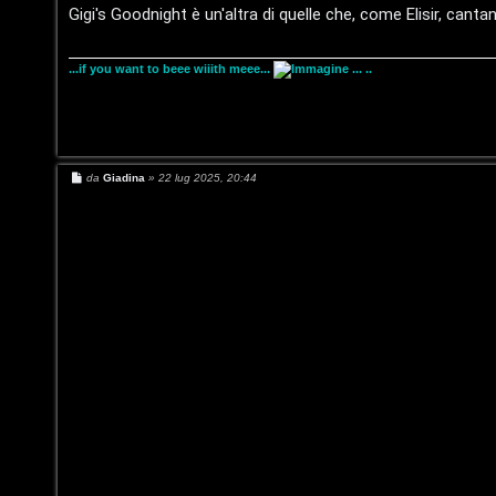
g
Gigi's Goodnight è un'altra di quelle che, come Elisir, cantano
i
u
g
i
s
s
o
...if you want to beee wiiith meee...
... ..
p
i
o
c
s
a
M
da
Giadina
»
22 lug 2025, 20:44
e
t
:
s
s
a
a
C
g
g
i
D
o
/
A
V
r
i
g
n
o
i