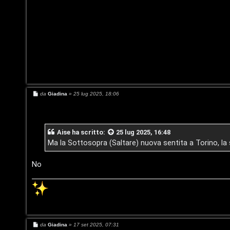
t
i
o
i
n
o
P
l
M
da
Giadina
»
25 lug 2025, 18:06
e
a
s
s
a
n
g
Aise
ha scritto:
25 lug 2025, 16:48
g
e
i
Ma la Sottosopra (Saltare) nuova sentita a Torino, la
o
t
No
P
e
r
M
da
Giadina
»
17 set 2025, 07:31