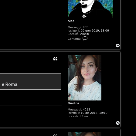
Aise
Messaggi:
405
Iscritto il:
05 gen 2019, 18:06
Località:
Amalfi
C
Contatta:
o
n
T
t
o
a
p
t
t
a
A
i
s
e
ne e Roma.
Giadina
Messaggi:
4513
Iscritto il:
19 dic 2018, 19:10
Località:
Roma
T
o
p