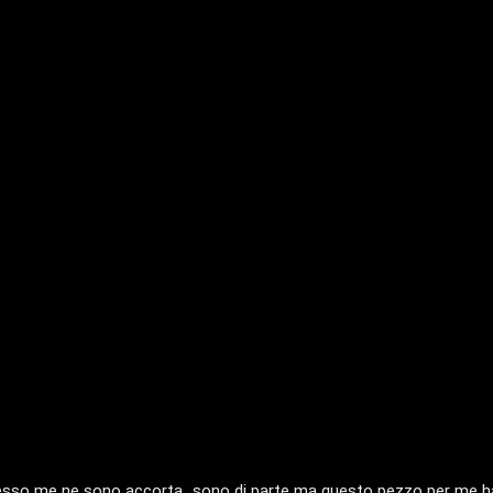
desso me ne sono accorta...sono di parte ma questo pezzo per me ha 