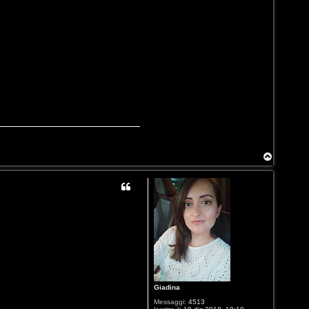
T
o
p
Giadina
Messaggi:
4513