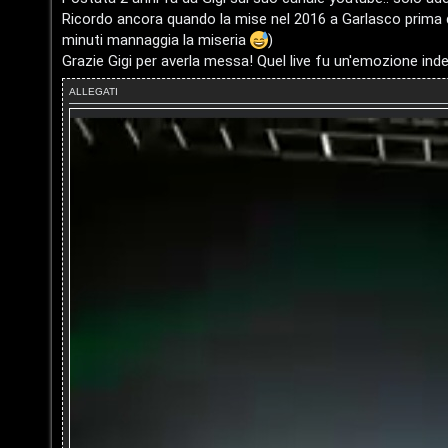
t
Ricordo ancora quando la mise nel 2016 a Garlasco prima d
t
minuti mannaggia la miseria
)
I
Grazie Gigi per averla messa! Quel live fu un'emozione indesc
i
s
ALLEGATI
v
c
i
r
i
G
v
i
i
g
t
i
i
D
'
A
A
g
r