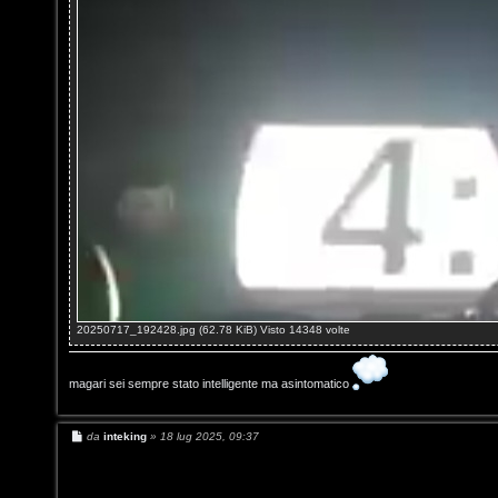
o
g
s
o
t
m
i
e
n
n
o
t
i
i
n
s
T
e
20250717_192428.jpg (62.78 KiB) Visto 14348 volte
o
n
u
magari sei sempre stato intelligente ma asintomatico
z
r
M
da
inteking
»
18 lug 2025, 09:37
a
e
s
r
M
s
a