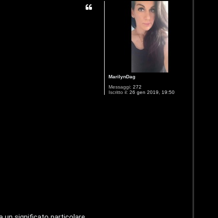
MarilynDag
Messaggi:
272
Iscritto il:
26 gen 2019, 19:50
un significato particolare..