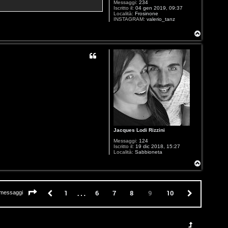
Messaggi:
234
Iscritto il:
04 gen 2019, 09:37
Località:
Frosinone
INSTAGRAM:
valerio_tanz
T
o
p
Jacques Lodi Rizzini
Messaggi:
124
Iscritto il:
19 dic 2018, 15:27
Località:
Sabbioneta
T
o
p
…
Pagina
9
di
10
Precedente
1
6
7
8
10
Prossimo
9
 messaggi