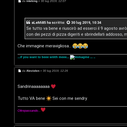
M
da
inteking
»
30 lug 2019, 12:07
e
s
s
a
g
aLeMi85
ha scritto:
30 lug 2019, 10:34
g
i
Se tutto va bene e riuscirò ad esserci il 9 agosto av
o
con dei pezzi di pizza digeriti e sbrindellati addosso,
T
L
o
Che immagine meravigliosa...
o
p
...if you want to beee wiiith meee...
... ..
g
i
M
da
Aleviolen
»
30 lug 2019, 12:26
i
c
e
s
s
n
A
a
Sandrinaaaaaaaa
g
g
t
i
Tutto VA bene
Sei con me sendry
o
t
I
Oltrepassando...
i
s
v