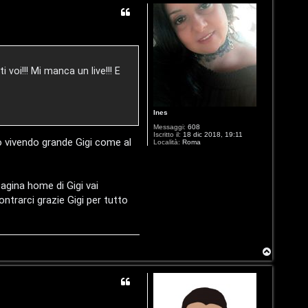
p
i voi!!! Mi manca un live!!! E
Ines
Messaggi:
608
Iscritto il:
18 dic 2018, 19:11
sto vivendo grande Gigi come al
Località:
Roma
agina home di Gigi vai
ontrarci grazie Gigi per tutto
T
o
p