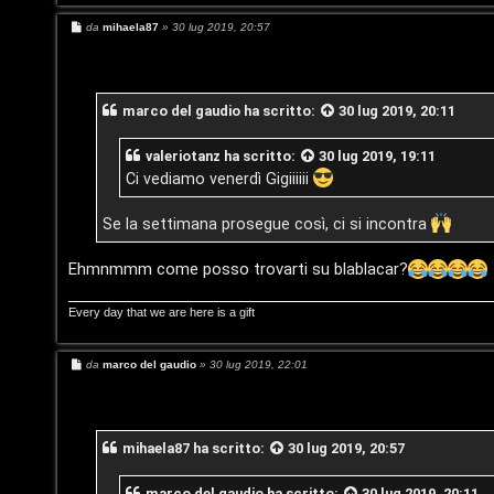
o
c
M
da
mihaela87
»
30 lug 2019, 20:57
s
a
e
s
s
t
:
a
g
marco del gaudio
ha scritto:
30 lug 2019, 20:11
g
a
C
i
o
D
valeriotanz
ha scritto:
30 lug 2019, 19:11
Ci vediamo venerdì Gigiiiiii
/
A
Se la settimana prosegue così, ci si incontra
V
r
i
Ehmnmmm come posso trovarti su blablacar?
g
n
Every day that we are here is a gift
o
i
m
M
da
marco del gaudio
»
30 lug 2019, 22:01
l
e
s
e
s
i
a
n
g
mihaela87
ha scritto:
30 lug 2019, 20:57
g
/
i
t
o
marco del gaudio
ha scritto:
30 lug 2019, 20:11