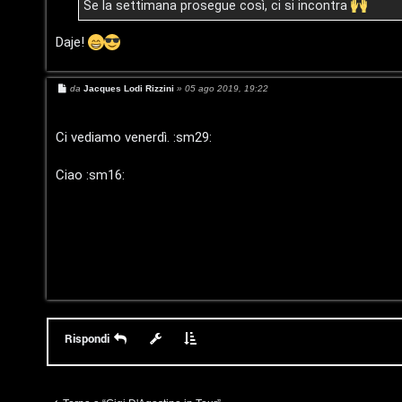
Se la settimana prosegue così, ci si incontra
P
Daje!
l
a
M
da
Jacques Lodi Rizzini
»
05 ago 2019, 19:22
e
n
s
s
a
Ci vediamo venerdì. :sm29:
e
g
g
t
i
Ciao :sm16:
o
P
e
r
c
o
Rispondi
r