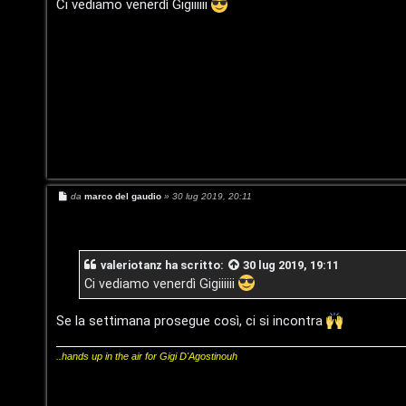
i
a
Ci vediamo venerdì Gigiiiiii
e
g
n
g
i
n
o
o
t
i
i
n
s
T
e
o
n
M
da
marco del gaudio
»
30 lug 2019, 20:11
e
u
s
z
s
r
a
a
g
valeriotanz
ha scritto:
30 lug 2019, 19:11
g
i
Ci vediamo venerdì Gigiiiiii
r
M
o
i
u
Se la settimana prosegue così, ci si incontra
s
s
..hands up in the air for Gigi D'Agostinouh
p
i