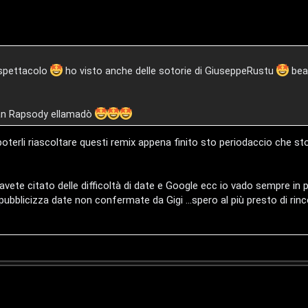
e spettacolo
ho visto anche delle sotorie di GiuseppeRustu
beat
ian Rapsody ellamadò
ei poterli riascoltare questi remix appena finito sto periodaccio che 
te citato delle difficoltà di date e Google ecc io vado sempre in p
 pubblicizza date non confermate da Gigi ...spero al più presto di rinc