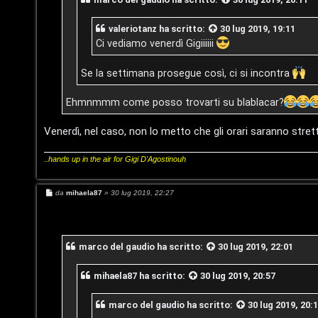
D
i
i
valeriotanz
ha scritto:
30 lug 2019, 19:11
a
Ci vediamo venerdì Gigiiiiii
g
t
i
Se la settimana prosegue così, ci si incontra
t
t
Ehmnmmm come posso trovarti su blablacar?
i
a
v
Venerdì, nel caso, non lo metto che gli orari saranno strett
l
i
..hands up in the air for Gigi D'Agostinouh
S
t
M
da
mihaela87
»
30 lug 2019, 22:27
e
s
C
o
s
a
e
r
g
marco del gaudio
ha scritto:
30 lug 2019, 22:01
g
i
r
e
o
mihaela87
ha scritto:
30 lug 2019, 20:57
c
:
marco del gaudio
ha scritto:
30 lug 2019, 20:
a