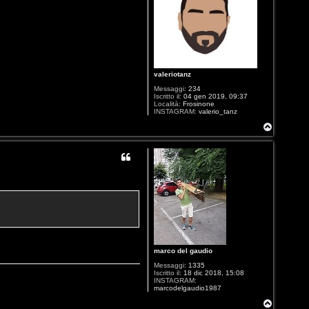
valeriotanz
Messaggi:
234
Iscritto il:
04 gen 2019, 09:37
Località:
Frosinone
INSTAGRAM:
valerio_tanz
T
o
p
marco del gaudio
Messaggi:
1335
Iscritto il:
18 dic 2018, 15:08
INSTAGRAM:
marcodelgaudio1987
T