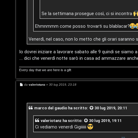
G
i
Se la settimana prosegue così, ci si incontra
g
F
Ehmnmmm come posso trovarti su blablacar?
i
A
Venerdì, nel caso, non lo metto che gli orari saranno s
D
Q
’
Io dovrei iniziare a lavorare sabato alle 9 quindi se siamo
.... dici che venerdì notte sarò in casa ad ammazzare anc
A
Every day that we are here is a gift
g
o
M
da
valeriotanz
»
30 lug 2019, 23:18
e
s
s
s
a
t
g
marco del gaudio
ha scritto:
30 lug 2019, 20:11
g
i
i
o
valeriotanz
ha scritto:
30 lug 2019, 19:11
n
Ci vediamo venerdì Gigiiiiii
o