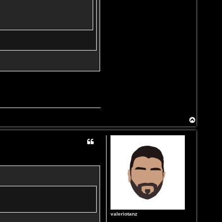
T
o
p
valeriotanz