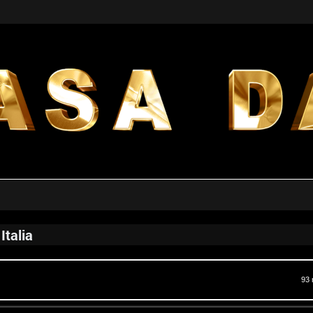
Italia
a avanzata
93