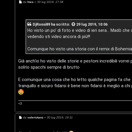
c
M
da
Ines
»
30 lug 2019, 17:38
i
e
r
s
s
a
i
G
g
DjRossi89
ha scritto:
29 lug 2019, 10:06
g
i
v
i
Ho visto un po' di foto e video di ieri sera... Madò ch
o
vedendo sti video ancora di più!!!
i
g
Comunque ho visto una storia con il remix di Bohem
t
i
i
D
Già anch'io ho visto delle storie e pestoni incredibili vorr
solito spacchi sempre di brutto
'
E comunque una cosa che ho letto qualche pagina fa che ave
A
A
tranquillo e sicuro fidarsi è bene non fidarsi è meglio a chi
g
r
o
<3
g
s
o
M
da
valeriotanz
»
30 lug 2019, 19:11
t
e
m
s
s