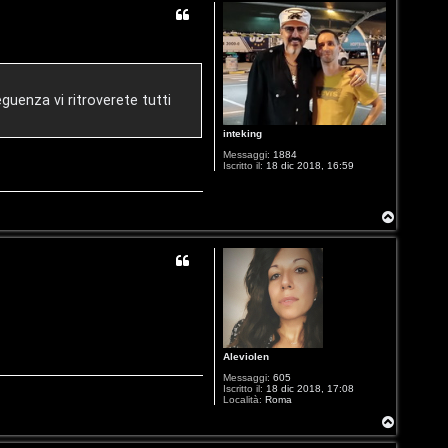
uenza vi ritroverete tutti
inteking
Messaggi:
1884
Iscritto il:
18 dic 2018, 16:59
T
o
p
Aleviolen
Messaggi:
605
Iscritto il:
18 dic 2018, 17:08
Località:
Roma
T
o